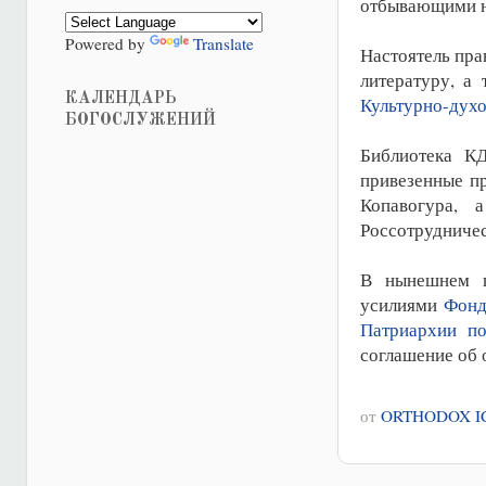
отбывающими н
Powered by
Translate
Настоятель пр
литературу, а
КАЛЕНДАРЬ
Культурно-духо
БОГОСЛУЖЕНИЙ
Библиотека КД
привезенные п
Копавогура, 
Россотрудничес
В нынешнем г
усилиями
Фонд
Патриархии п
соглашение об 
от
ORTHODOX I