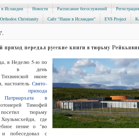
 в Исландии
Новости
Расписание богослужений
Регистрация
Orthodox Christianity
Сайт "Наши в Исландии"
EVS Project
К
Г.
 приход передал русские книги в тюрьму Рейкьяви
да, в Неделю 5-ю по
нице, в день
 Тихвинской иконе
, настоятель
Свято-
кого прихода
о Патриархата в
тоиерей Тимофей
 посетил тюрьму
Хоульмсхейди, где
ебное пение о "во
 и побеседовал с