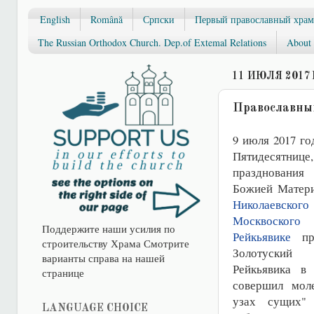
English
Română
Српски
Первый православный храм
The Russian Orthodox Church. Dep.of Extemal Relations
About 
11 ИЮЛЯ 2017 
Православный
9 июля 2017 го
Пятидесят
празднования
Божией Матери
Николаевс
Москвоског
Поддержите наши усилия по
Рейкьявике
про
строительству Храма Смотрите
Золотуский
варианты справа на нашей
Рейкьявика в 
странице
совершил мол
узах сущих"
LANGUAGE CHOICE