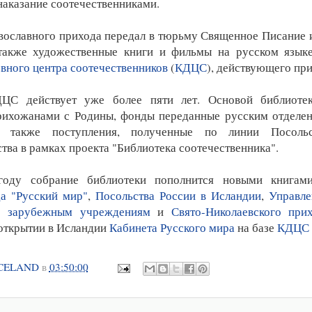
аказание соотечественниками.
авославного прихода передал в тюрьму Священное Писание
 также художественные книги и фильмы на русском язык
вного центра соотечественников
(
КДЦС
), действующего пр
ЦС действует уже более пяти лет. Основой библиотек
рихожанами с Родины, фонды переданные русским отделе
а также поступления, полученные по линии Посоль
тва в рамках проекта "Библиотека соотечественника".
оду собрание библиотеки пополнится новыми книгам
а "Русский мир"
,
Посольства России в Исландии
,
Управле
о зарубежным учреждениям
и
Свято-Николаевского при
открытии в Исландии
Кабинета Русского мира
на базе
КДЦС
CELAND
в
03:50:00