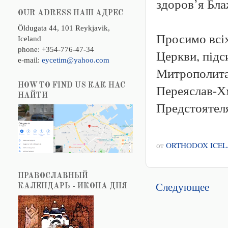
здоров’я Бл
OUR ADRESS НАШ АДРЕС
Öldugata 44, 101 Reykjavik,
Просимо всіх
Iceland
phone: +354-776-47-34
Церкви, під
e-mail:
eycetim@yahoo.com
Митрополита 
HOW TO FIND US КАК НАС
Переяслав-Х
НАЙТИ
Предстоятел
от
ORTHODOX ICE
ПРАВОСЛАВНЫЙ
Следующее
КАЛЕНДАРЬ - ИКОНА ДНЯ