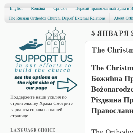
English
Română
Српски
Первый православный храм в 
The Russian Orthodox Church. Dep.of Extemal Relations
About Orth
5 ЯНВАРЯ 2
The Christm
The Christm
Божићна Пр
Bożonarodze
Поддержите наши усилия по
Різдвяна П
строительству Храма Смотрите
Православн
варианты справа на нашей
странице
The Orthodox
LANGUAGE CHOICE