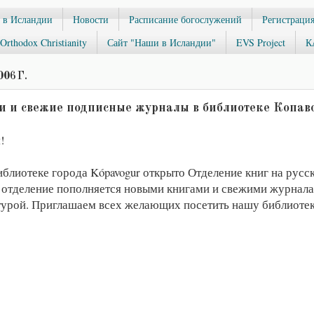
 в Исландии
Новости
Расписание богослужений
Регистрация
Orthodox Christianity
Сайт "Наши в Исландии"
EVS Project
К
06 Г.
и и свежие подписные журналы в библиотеке Копав
!
иблиотеке города Kópavogur открыто Отделение книг на русс
отделение пополняется новыми книгами и свежими журнала
турой. Приглашаем всех желающих посетить нашу библиотек