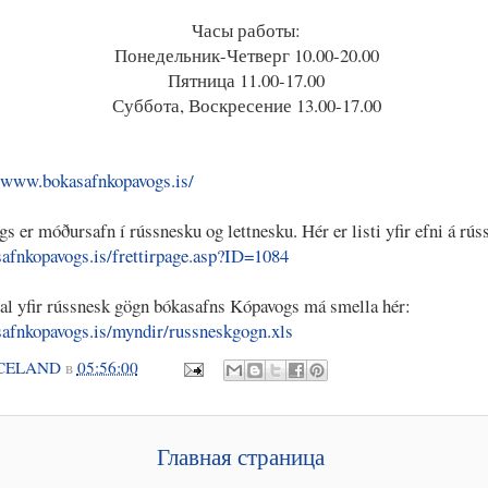
Часы работы:
Понедельник-Четверг 10.00-20.00
Пятница 11.00-17.00
Суббота, Воскресение 13.00-17.00
//www.bokasafnkopavogs.is/
 er móðursafn í rússnesku og lettnesku. Hér er listi yfir efni á rús
afnkopavogs.is/frettirpage.asp?ID=1084
kjal yfir rússnesk gögn bókasafns Kópavogs má smella hér:
afnkopavogs.is/myndir/russneskgogn.xls
CELAND
в
05:56:00
Главная страница