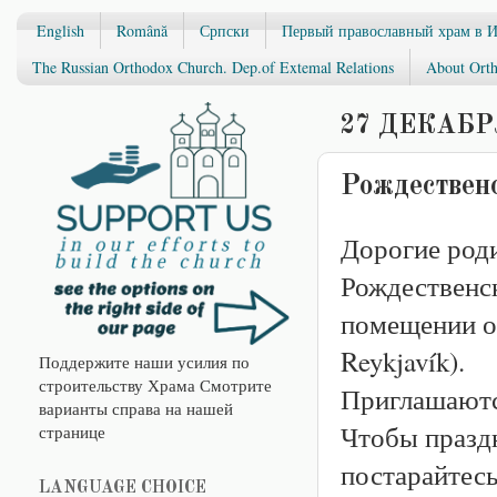
English
Română
Српски
Первый православный храм в 
The Russian Orthodox Church. Dep.of Extemal Relations
About Orth
27 ДЕКАБРЯ
Рождественс
Дорогие род
Рождественск
помещении об
Reykjavík).
Поддержите наши усилия по
строительству Храма Смотрите
Приглашаются
варианты справа на нашей
Чтобы праздн
странице
постарайтес
LANGUAGE CHOICE