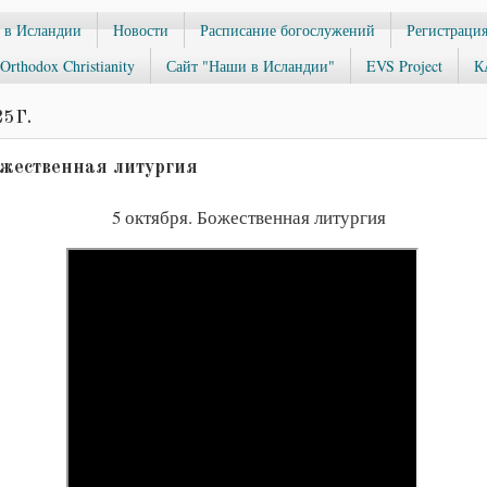
 в Исландии
Новости
Расписание богослужений
Регистрация
Orthodox Christianity
Сайт "Наши в Исландии"
EVS Project
К
5 Г.
ожественная литургия
5 октября. Божественная литургия