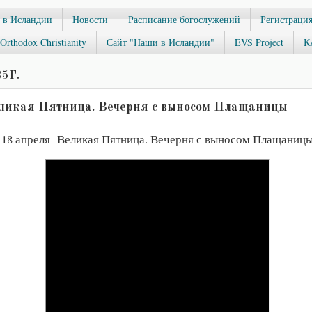
 в Исландии
Новости
Расписание богослужений
Регистрация
Orthodox Christianity
Сайт "Наши в Исландии"
EVS Project
К
5 Г.
еликая Пятница. Вечерня с выносом Плащаницы
18 апреля Великая Пятница. Вечерня с выносом Плащаниц