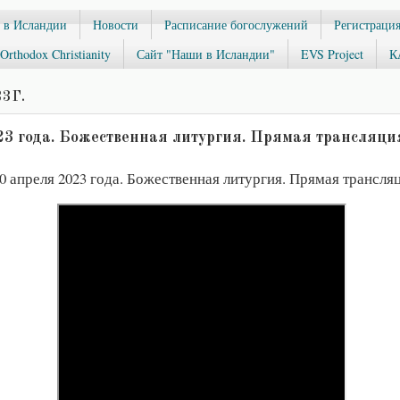
 в Исландии
Новости
Расписание богослужений
Регистрация
Orthodox Christianity
Сайт "Наши в Исландии"
EVS Project
К
3 Г.
23 года. Божественная литургия. Прямая трансляци
0 апреля 2023 года. Божественная литургия. Прямая трансля