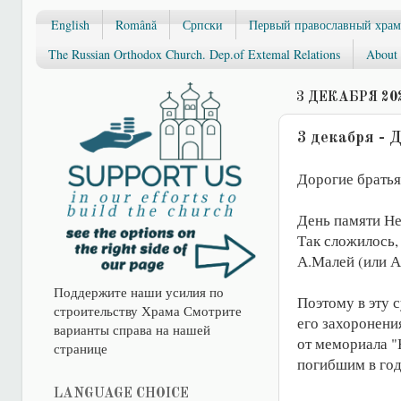
English
Română
Српски
Первый православный храм
The Russian Orthodox Church. Dep.of Extemal Relations
About 
3 ДЕКАБРЯ 202
3 декабря - 
Дорогие братья
День памяти Не
Так сложилось,
А.Малей (или А.
Поддержите наши усилия по
Поэтому в эту с
строительству Храма Смотрите
его захоронени
варианты справа на нашей
от мемориала "
странице
погибшим в год
LANGUAGE CHOICE