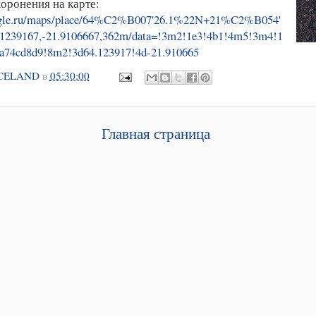
оронения на карте:
ogle.ru/maps/place/64%C2%B007'26.1%22N+21%C2%B054'
239167,-21.9106667,362m/data=!3m2!1e3!4b1!4m5!3m4!1
2a74cd8d9!8m2!3d64.123917!4d-21.910665
CELAND
в
05:30:00
Главная страница