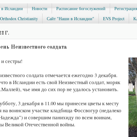
 в Исландии
Новости
Расписание богослужений
Регистрация
Orthodox Christianity
Сайт "Наши в Исландии"
EVS Project
К
2 Г.
День Неизвестного солдата
 и сестры!
известного солдата отмечается ежегодно 3 декабря.
 что в Исландии есть свой Неизвестный солдат, моряк
Маллей), чье имя до сих пор не удалось установить.
убботу, 3 декабря в 11.00 мы принесем цветы к месту
я на воинском участке кладбища Фоссвогур (недалеко
Надежда") и совершим панихиду по всем воинам,
ы Великой Отечественной войны.