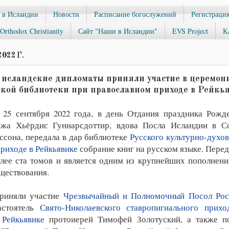
 в Исландии
Новости
Расписание богослужений
Регистрация
Orthodox Christianity
Сайт "Наши в Исландии"
EVS Project
К
022 Г.
 исландские дипломаты приняли участие в церемон
ской библиотеки при православном приходе в Рейкь
, 25 сентября 2022 года, в день Отдания праздника Рожд
-жа Хьёрдис Гуннарсдоттир, вдова Посла Исландии в С
ссона, передала в дар библиотеке
Русского культурно-духов
риходе в Рейкьявике
собрание книг на русском языке. Пере
лее ста томов и является одним из крупнейших пополнени
уществования.
риняли участие
Чрезвычайный и Полномочный Посол Рос
астоятель
Свято-Николаевского ставропигиального прихо
 Рейкьявике
протоиерей Тимофей Золотуский, а также п