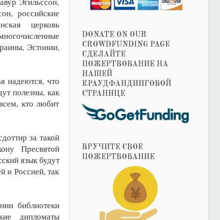
авур Эгильссон,
он, российские
анская церковь
многочисленные
DONATE ON OUR
CROWDFUNDING PAGE
раины, Эстонии,
СДЕЛАЙТЕ
ПОЖЕРТВОВАНИЕ НА
НАШЕЙ
я надеются, что
КРАУДФАНДИНГОВОЙ
дут полезны, как
СТРАНИЦЕ
всем, кто любит
доттир за такой
ону Пресвятой
ВРУЧИТЕ СВОЕ
ПОЖЕРТВОВАНИЕ
сский язык будут
 и Россией, так
нии библиотеки
ские дипломаты