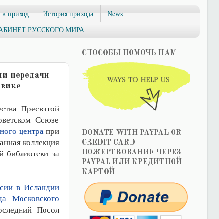
 в приход
История прихода
News
АБИНЕТ РУССКОГО МИРА
СПОСОБЫ ПОМОЧЬ НАМ
ии передачи
явике
ества Пресвятой
оветском Союзе
ного центра
при
DONATE WITH PAYPAL OR
данная коллекция
CREDIT CARD
й библиотеки за
ПОЖЕРТВОВАНИЕ ЧЕРЕЗ
PAYPAL ИЛИ КРЕДИТНОЙ
КАРТОЙ
сии в Исландии
да Московского
оследний Посол