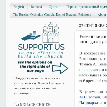
English
Română
Српски
Первый православный храм
The Russian Orthodox Church. Dep.of Extemal Relations
About 
27 СЕНТЯБРЯ 2
Российские и
книг для рус
В воскресенье
Богородицы, г
Томаса А. Тома
православном п
насчитывает бо
Поддержите наши усилия по
всё время её с
строительству Храма Смотрите
варианты справа на нашей
В церемонии п
странице
М.В.Носков
, н
Патриархата в
LANGUAGE CHOICE