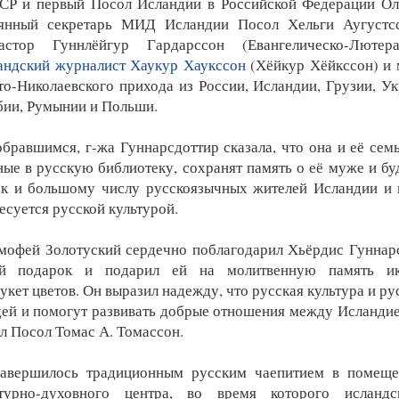
СР и первый Посол Исландии в Российской Федерации Ол
янный секретарь МИД Исландии Посол Хельги Аугустсс
астор Гуннлёйгур Гардарссон (Евангелическо-Лютер
андский журналист Хаукур Хаукссон
(Хёйкур Хёйкссон) и 
о-Николаевского прихода из России, Исландии, Грузии, Ук
бии, Румынии и Польши.
бравшимся, г-жа Гуннарсдоттир сказала, что она и её семь
ные в русскую библиотеку, сохранят память о её муже и бу
ак и большому числу русскоязычных жителей Исландии и 
есуется русской культурой.
мофей Золотуский сердечно поблагодарил Хьёрдис Гуннарс
ый подарок и подарил ей на молитвенную память ик
укет цветов. Он выразил надежду, что русская культура и ру
ей и помогут развивать добрые отношения между Исландией
ал Посол Томас А. Томассон.
авершилось традиционным русским чаепитием в помеще
ьтурно-духовного центра, во время которого исланд