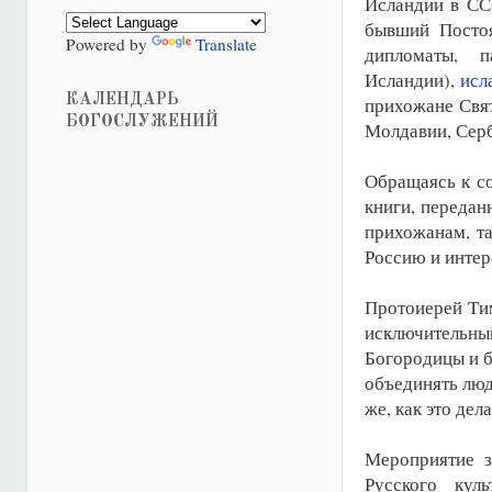
Исландии в СС
бывший Посто
Powered by
Translate
дипломаты, п
Исландии),
исл
КАЛЕНДАРЬ
прихожане Свят
БОГОСЛУЖЕНИЙ
Молдавии, Сер
Обращаясь к со
книги, передан
прихожанам, т
Россию и интер
Протоиерей Ти
исключительн
Богородицы и б
объединять люд
же, как это дел
Мероприятие з
Русского кул