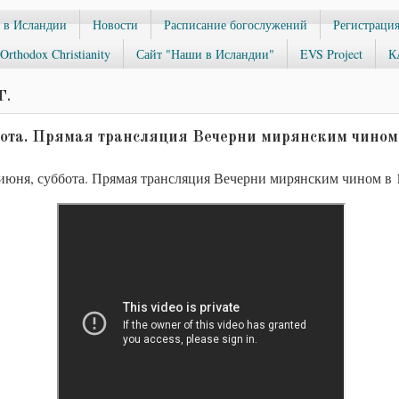
 в Исландии
Новости
Расписание богослужений
Регистрация
Orthodox Christianity
Сайт "Наши в Исландии"
EVS Project
К
Г.
бота. Прямая трансляция Вечерни мирянским чином 
июня, суббота. Прямая трансляция Вечерни мирянским чином в 