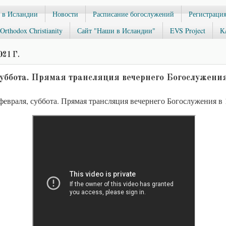
 в Исландии
Новости
Расписание богослужений
Регистрация
Orthodox Christianity
Сайт "Наши в Исландии"
EVS Project
К
21 Г.
суббота. Прямая трансляция вечернего Богослужения
февраля, суббота. Прямая трансляция вечернего Богослужения в 