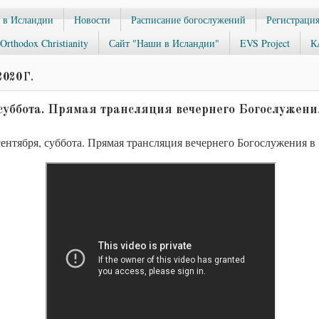
 в Исландии
Новости
Расписание богослужений
Регистрация
Orthodox Christianity
Сайт "Наши в Исландии"
EVS Project
К
020 Г.
 суббота. Прямая трансляция вечернего Богослужения
ентября, суббота. Прямая трансляция вечернего Богослужения в 