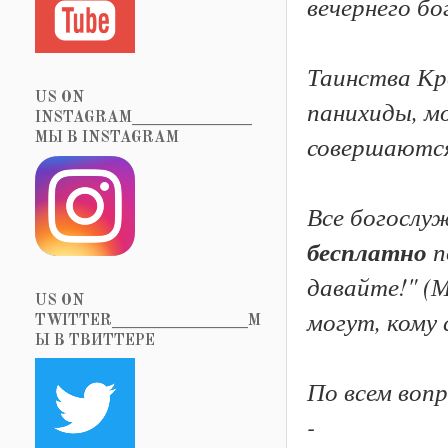
вечернего бо
Таинства Кр
US ON
панихиды, мо
INSTAGRAM_______________
совершаются
МЫ В INSTAGRAM
Все богослу
бесплатно
п
давайте!" (М
US ON
могут, кому 
TWITTER_________________М
Ы В ТВИТТЕРЕ
По всем воп
-