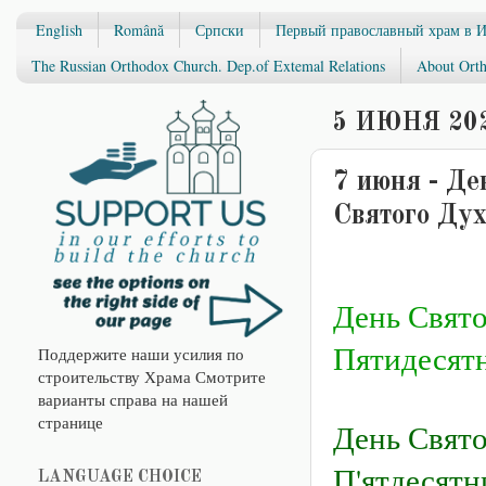
English
Română
Српски
Первый православный храм в 
The Russian Orthodox Church. Dep.of Extemal Relations
About Orth
5 ИЮНЯ 202
7 июня - Де
Святого Дух
День Свят
Пятидесят
Поддержите наши усилия по
строительству Храма Смотрите
варианты справа на нашей
странице
День Свято
П'ятдесятн
LANGUAGE CHOICE