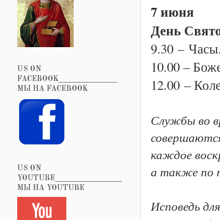
7 июня
День Свят
9.30
–
Часы.
10.00 – Бож
US ON
FACEBOOK_______________
12.00
– Кол
МЫ НА FACEBOOK
Службы во вр
совершаются 
каждое воскр
а также по 
US ON
YOUTUBE_________________
МЫ НА YOUTUBE
Исповедь дл