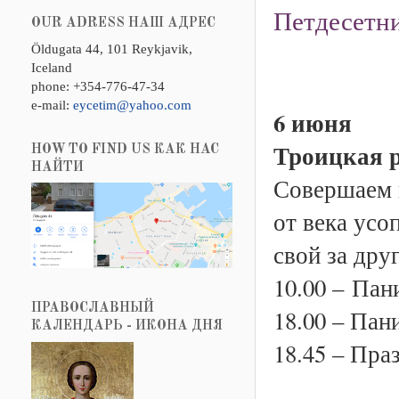
Петдесетни
OUR ADRESS НАШ АДРЕС
Öldugata 44, 101 Reykjavik,
Iceland
phone: +354-776-47-34
e-mail:
eycetim@yahoo.com
6 июня
Троицкая р
HOW TO FIND US КАК НАС
НАЙТИ
Совершаем 
от века усо
свой за дру
10.00 –
Пан
ПРАВОСЛАВНЫЙ
18.00 –
Пан
КАЛЕНДАРЬ - ИКОНА ДНЯ
18.45 – Пра