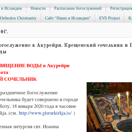
 в Исландии
Новости
Расписание богослужений
Регистрация
Orthodox Christianity
Сайт "Наши в Исландии"
EVS Project
К
0 Г.
богослужение в Акурейри. Крещенский сочельник и 
оды
ВЯЩЕНИЕ ВОДЫ в Акурейри
бота
Й СОЧЕЛЬНИК
праздничное богослужение
чельника будет совершено в городе
оту, 18 января 2020 года в часовне
kja. (см.
http://www.glerarkirkja.is/
)
енная литургия свт. Иоанна