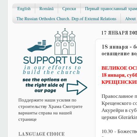
English
Română
Српски
Первый православный храм
The Russian Orthodox Church. Dep.of Extemal Relations
About 
17 ЯНВАРЯ 202
18 января - 
освящение в
ВЕЛИКОЕ ОС
18 января, суб
КРЕЩЕНСКИ
Православное 
Поддержите наши усилия по
Крещенского со
строительству Храма Смотрите
Акурейри в субб
варианты справа на нашей
церкви Glerárkir
странице
10.30 - Божеств
LANGUAGE CHOICE