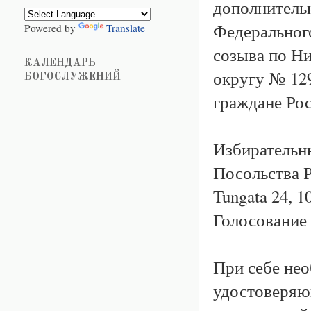
дополнитель
Федеральног
Powered by
Translate
созыва по Н
КАЛЕНДАРЬ
округу № 129
БОГОСЛУЖЕНИЙ
граждане Ро
Избирательны
Посольства Р
Tungata 24, 1
Голосование с
При себе не
удостоверяю