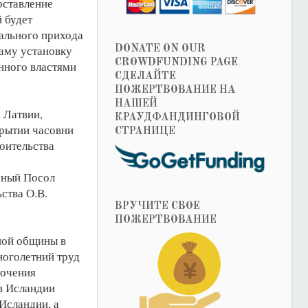
оставление
й будет
иального прихода
аму установку
DONATE ON OUR
CROWDFUNDING PAGE
нного властями
СДЕЛАЙТЕ
ПОЖЕРТВОВАНИЕ НА
НАШЕЙ
 Латвии,
КРАУДФАНДИНГОВОЙ
крытии часовни
СТРАНИЦЕ
роительства
чный Посол
ства О.В.
ВРУЧИТЕ СВОЕ
ПОЖЕРТВОВАНИЕ
вной общины в
ноголетний труд
лочения
в Исландии
Исландии, а