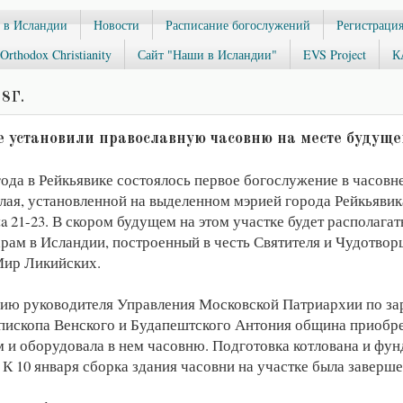
 в Исландии
Новости
Расписание богослужений
Регистрация
Orthodox Christianity
Сайт "Наши в Исландии"
EVS Project
К
8 Г.
 установили православную часовню на месте будуще
года в Рейкьявике состоялось первое богослужение в часовн
лая, установленной на выделенном мэрией города Рейкьявик
a 21-23. В скором будущем на этом участке будет располага
рам в Исландии, построенный в честь Святителя и Чудотвор
Мир Ликийских.
нию руководителя Управления Московской Патриархии по з
пископа Венского и Будапештского Антония община приобр
 и оборудовала в нем часовню. Подготовка котлована и фун
 К 10 января сборка здания часовни на участке была заверше