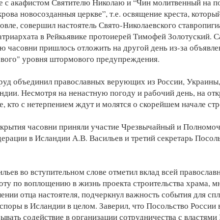
 с акафистом Святителю Николаю и “Чин молитвенный на п
крова новосозданныя церкве”, т.е. освящение креста, которы
ровле, совершил настоятель Свято-Николаевского ставропиг
триархата в Рейкьявике протоиерей Тимофей Золотуский. С
лю часовни пришлось отложить на другой день из-за объявле
вого" уровня штормового предупреждения.
уд объединил православных верующих из России, Украины,
ндии. Несмотря на ненастную погоду и рабочий день, на от
е, кто с нетерпением ждут и молятся о скорейшем начале ст
ткрытия часовни приняли участие Чрезвычайный и Полномо
ерации в Исландии А.В. Васильев и третий секретарь Посоль
ильев во вступительном слове отметил вклад всей правосла
оту по воплощению в жизнь проекта строительства храма, м
лении отца настоятеля, подчеркнул важность события для сп
споры в Исландии в целом. Заверил, что Посольство России 
ывать содействие в организации сотрудничества с властями 