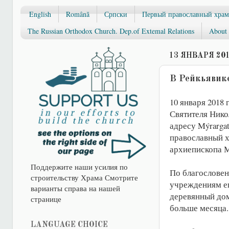
English
Română
Српски
Первый православный храм
The Russian Orthodox Church. Dep.of Extemal Relations
About 
13 ЯНВАРЯ 201
В Рейкьявике
10 января 2018 
Святителя Нико
адресу Mýrargat
православный х
архиепископа 
Поддержите наши усилия по
По благослове
строительству Храма Смотрите
учреждениям е
варианты справа на нашей
деревянный дом
странице
больше месяца.
LANGUAGE CHOICE