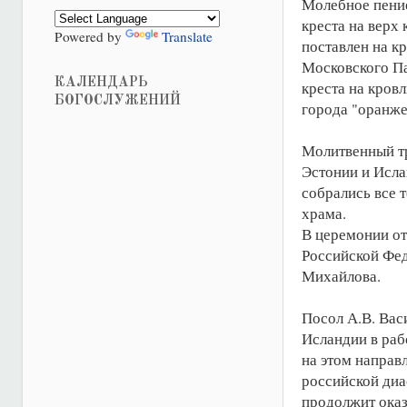
Молебное пение
креста на верх 
Powered by
Translate
поставлен на к
Московского Па
КАЛЕНДАРЬ
креста на кров
БОГОСЛУЖЕНИЙ
города "оранже
Молитвенный тр
Эстонии и Исла
собрались все т
храма.
В церемонии о
Российской Фед
Михайлова.
Посол А.В. Вас
Исландии в раб
на этом направ
российской диа
продолжит оказ