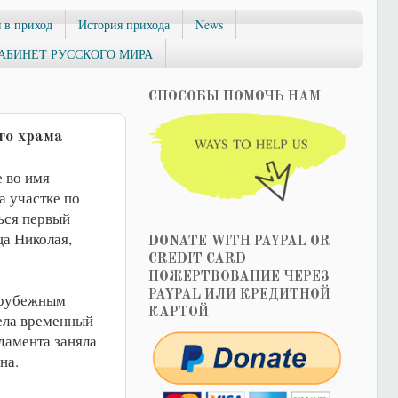
 в приход
История прихода
News
АБИНЕТ РУССКОГО МИРА
СПОСОБЫ ПОМОЧЬ НАМ
го храма
е во имя
а участке по
ться первый
ца Николая,
DONATE WITH PAYPAL OR
CREDIT CARD
ПОЖЕРТВОВАНИЕ ЧЕРЕЗ
PAYPAL ИЛИ КРЕДИТНОЙ
арубежным
КАРТОЙ
ела временный
дамента заняла
на.