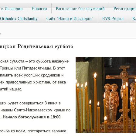
 в Исландии
Новости
Расписание богослужений
Регистрация
Orthodox Christianity
Сайт "Наши в Исландии"
EVS Project
К
.
ицкая Родительская суббота
ская суббота – это суббота накануне
Троицы или Пятидесятницы. В этот
память всех усопших сродников и
сех православных христиан, от века
ратий наших.
ших будет совершаться 3 июня в
 нашем Свято-Николаевском храме по
4.
Начало богослужения в 18:00.
сьба ко всем, постараться заранее