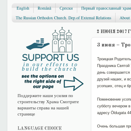
English
Română
Српски
Первый православный храм
The Russian Orthodox Church. Dep.of Extemal Relations
About 
2 ИЮНЯ 2017 Г
3 июня – Тро
Троицкая Родитель
Праздника Святой 
день совершается 
друзей наших, и в
усопших, отец и б
Поддержите наши усилия по
Поминовение усоп
строительству Храма Смотрите
субботу вечером в
варианты справа на нашей
адресу Öldugata 4
странице
Очень большая про
LANGUAGE CHOICE