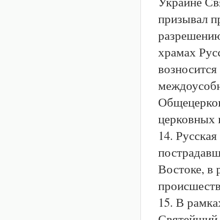
Украине Св
призывал п
разрешению
храмах Рус
возносится
междоусобн
Общецерков
церковных 
14. Русска
пострадавш
Востоке, в
происшеств
15. В рамка
Святейший 