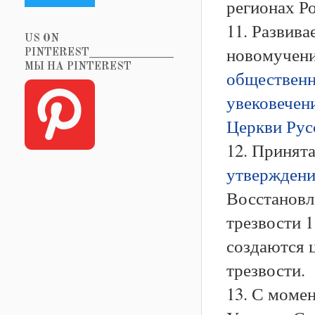
регионах Р
11. Развива
US ON
новомучени
PINTEREST_______________
МЫ НА PINTEREST
общественн
увековечен
Церкви Рус
12. Принят
утверждени
Восстановле
трезвости 1
создаются 
трезвости.
13. С моме