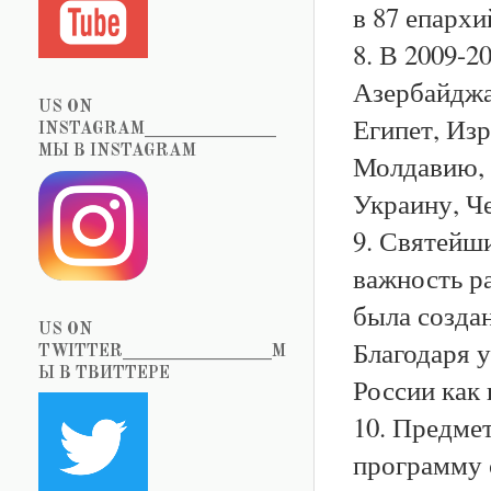
в 87 епархи
8. В 2009-2
Азербайджа
US ON
Египет, Изр
INSTAGRAM_______________
МЫ В INSTAGRAM
Молдавию, 
Украину, Ч
9. Святейш
важность ра
была созда
US ON
Благодаря у
TWITTER_________________М
Ы В ТВИТТЕРЕ
России как 
10. Предме
программу 