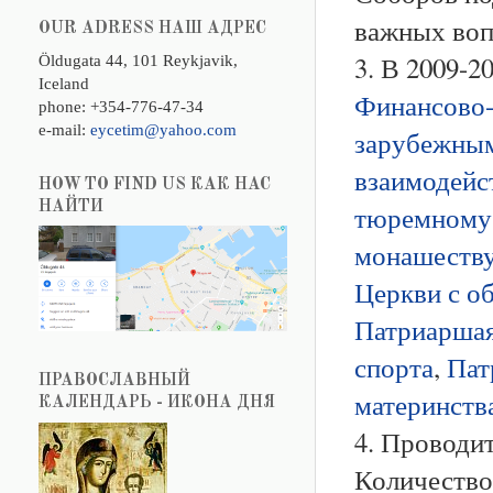
важных воп
OUR ADRESS НАШ АДРЕС
3. В 2009-2
Öldugata 44, 101 Reykjavik,
Iceland
Финансово-
phone: +354-776-47-34
e-mail:
eycetim@yahoo.com
зарубежны
взаимодейс
HOW TO FIND US КАК НАС
НАЙТИ
тюремному
монашеств
Церкви с 
Патриаршая
спорта
,
Пат
ПРАВОСЛАВНЫЙ
материнств
КАЛЕНДАРЬ - ИКОНА ДНЯ
4. Проводи
Количество 