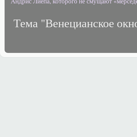
Андрис Лиепа, которого не смущают «мерсед
Тема "Венецианское окн