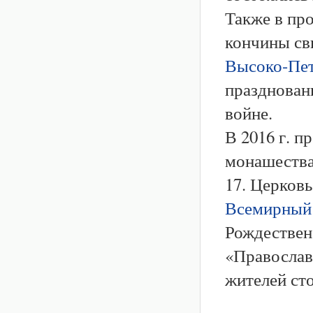
Также в пр
кончины свв
Высоко-Пет
празднован
войне.
В 2016 г. п
монашества
17. Церков
Всемирный 
Рождествен
«Православ
жителей ст