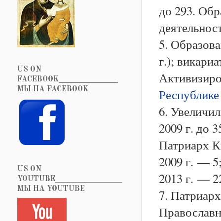
до 293. Об
деятельност
5. Образов
г.); викари
US ON
Активизиро
FACEBOOK_______________
МЫ НА FACEBOOK
Республике
6. Увеличил
2009 г. до 3
Патриарх К
2009 г. — 5;
US ON
2013 г. — 22
YOUTUBE_________________
МЫ НА YOUTUBE
7. Патриар
Православно