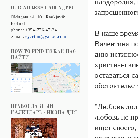
плодородия, 
OUR ADRESS НАШ АДРЕС
запрещенного
Öldugata 44, 101 Reykjavik,
Iceland
phone: +354-776-47-34
В наше время
e-mail:
eycetim@yahoo.com
Валентина по
дню истинное
HOW TO FIND US КАК НАС
НАЙТИ
христианские
оставаться 
обстоятельст
"Любовь долг
ПРАВОСЛАВНЫЙ
КАЛЕНДАРЬ - ИКОНА ДНЯ
любовь не пр
ищет своего,
неправде, а 