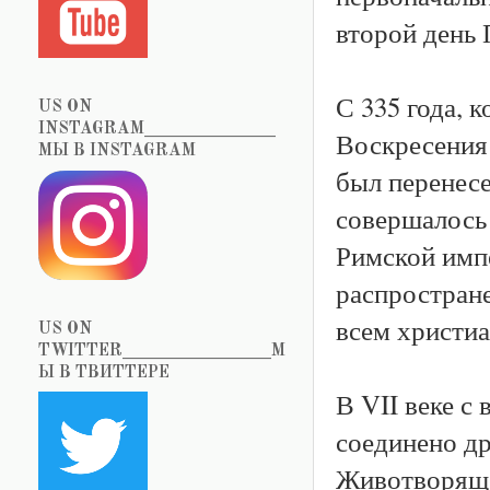
второй день 
С 335 года, 
US ON
INSTAGRAM_______________
Воскресения 
МЫ В INSTAGRAM
был перенесе
совершалось
Римской имп
распростран
всем христиа
US ON
TWITTER_________________М
Ы В ТВИТТЕРЕ
В VII веке с
соединено д
Животворяще