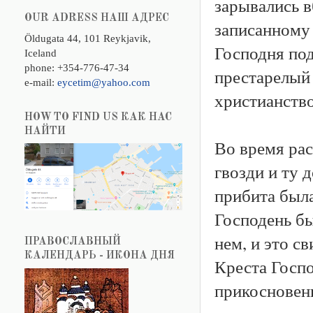
зарывались в
OUR ADRESS НАШ АДРЕС
записанному 
Öldugata 44, 101 Reykjavik,
Господня под
Iceland
phone: +354-776-47-34
престарелый
e-mail:
eycetim@yahoo.com
христианство
HOW TO FIND US КАК НАС
НАЙТИ
Во время рас
гвозди и ту 
прибита была
Господень бы
нем, и это с
ПРАВОСЛАВНЫЙ
КАЛЕНДАРЬ - ИКОНА ДНЯ
Креста Госпо
прикосновен