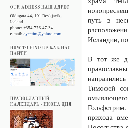
храма теп
OUR ADRESS НАШ АДРЕС
новопресвещ
Öldugata 44, 101 Reykjavik,
путь в нес
Iceland
расположенн
phone: +354-776-47-34
e-mail:
eycetim@yahoo.com
Исландии, п
HOW TO FIND US КАК НАС
НАЙТИ
В тот же де
православн
направилис
Тимофей со
омывающег
ПРАВОСЛАВНЫЙ
КАЛЕНДАРЬ - ИКОНА ДНЯ
Гольфстрим
прихода вме
Посольства 