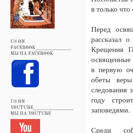
в только что
Перед освя
рассказал о
US ON
Крещения Г
FACEBOOK_______________
МЫ НА FACEBOOK
освященные в
в первую оч
обеты веры
следования 
году строи
US ON
заповедями.
YOUTUBE_________________
МЫ НА YOUTUBE
Среди со