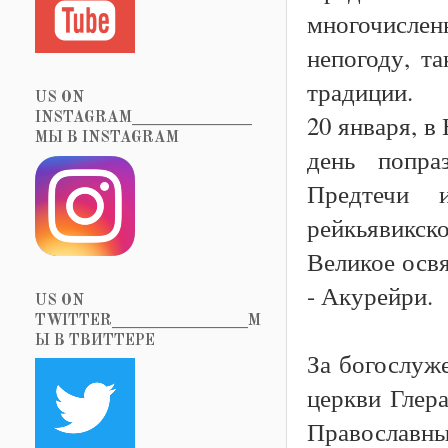
многочислен
непогоду, т
традиции.
US ON
20 января, в
INSTAGRAM_______________
МЫ В INSTAGRAM
день попра
Предтечи 
рейкьявикск
Великое осв
- Акурейри.
US ON
TWITTER_________________М
Ы В ТВИТТЕРЕ
За богослуж
церкви Глер
Православны