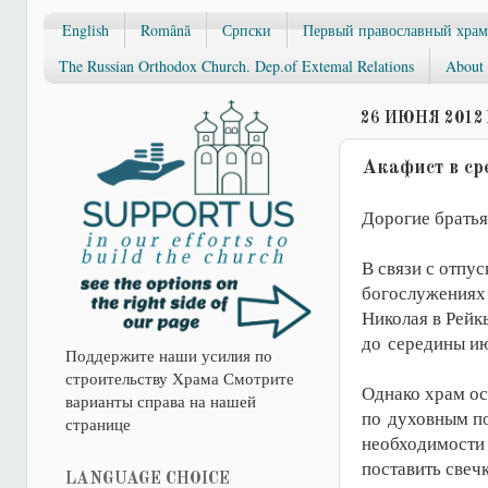
English
Română
Српски
Первый православный храм
The Russian Orthodox Church. Dep.of Extemal Relations
About 
26 ИЮНЯ 2012 
Акафист в сре
Дорогие братья
В связи с отпус
богослужениях 
Николая в Рейк
до середины ию
Поддержите наши усилия по
строительству Храма Смотрите
Однако храм ос
варианты справа на нашей
по духовным по
странице
необходимости 
поставить свечк
LANGUAGE CHOICE