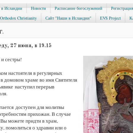
 в Исландии
Новости
Расписание богослужений
Регистрация
Orthodox Christianity
Сайт "Наши в Исландии"
EVS Project
К
Г.
ду, 27 июня, в 19.15
 и сестры!
ком настоятеля в регулярных
в домовом храме во имя Святителя
ьявике наступил перерыв
ля.
тается доступен для молитвы
требностям прихожан. В случае
Вы можете придти в храм,
у, помолиться о здравии или о