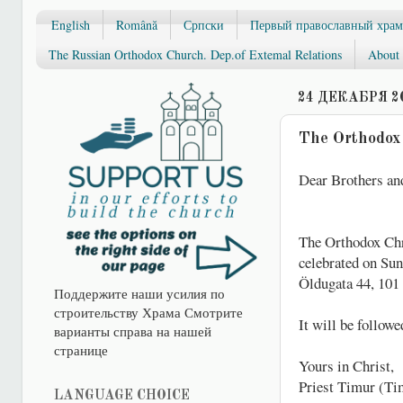
English
Română
Српски
Первый православный храм
The Russian Orthodox Church. Dep.of Extemal Relations
About 
24 ДЕКАБРЯ 20
The Orthodox 
Dear Brothers and
The Orthodox Chri
celebrated on Sun
Öldugata 44, 101 
Поддержите наши усилия по
строительству Храма Смотрите
It will be followe
варианты справа на нашей
странице
Yours in Christ,
Priest Timur (Ti
LANGUAGE CHOICE