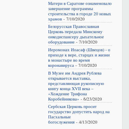
Матери в Саратове ознаменовало
завершение программы
строительства в городе 20 новых
храмов
- 7/10/2020
Белорусская Православная
Церковь передала Минскому
онкодиспансеру дыхательное
оборудование
- 7/10/2020
Иеромонах Иоасаф (Швецов) - о
приходе к вере, старцах и жизни
в монастыре во время
коронавируса
- 7/10/2020
В Музее им Андрея Рублева
открывается выставка,
представляющая рукописную
книгу конца XVII века –
«Хождение Трифона
Коробейникова»
- 6/23/2020
Сербская Церковь просит
государство допустить народ на
Пасхальные
богослужения
- 4/13/2020