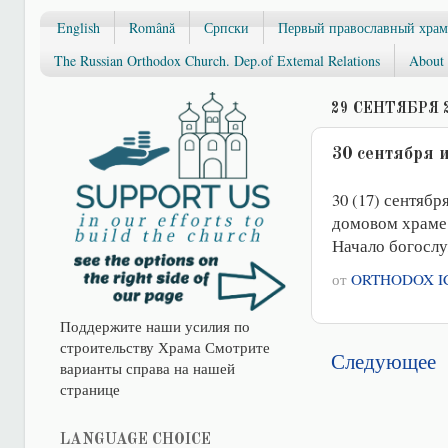
English
Română
Српски
Первый православный храм
The Russian Orthodox Church. Dep.of Extemal Relations
About 
29 СЕНТЯБРЯ 2
30 сентября
30 (17) сентяб
домовом храме 
Начало богослу
от
ORTHODOX I
Поддержите наши усилия по
строительству Храма Смотрите
Следующее
варианты справа на нашей
странице
LANGUAGE CHOICE