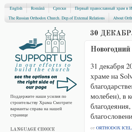
English
Română
Српски
Первый православный храм в 
The Russian Orthodox Church. Dep.of Extemal Relations
About Orth
30 ДЕКАБРЯ
Новогодний 
31 декабря 2
храме на Sol
благодарстве
молебен), в 
Поддержите наши усилия по
строительству Храма Смотрите
благодеяния,
варианты справа на нашей
благословени
странице
от
ORTHODOX ICE
LANGUAGE CHOICE