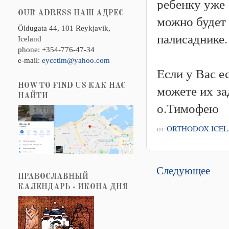
ребенку уже 
OUR ADRESS НАШ АДРЕС
можно будет 
Öldugata 44, 101 Reykjavik,
палисаднике.
Iceland
phone: +354-776-47-34
e-mail:
eycetim@yahoo.com
Если у Вас е
HOW TO FIND US КАК НАС
можете их за
НАЙТИ
о.Тимофею
от
ORTHODOX ICE
Следующее
ПРАВОСЛАВНЫЙ
КАЛЕНДАРЬ - ИКОНА ДНЯ